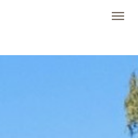
TILL SALU
– VILLOR
– BOSTADSRÄTTER
– SÅLDA
NYPRODUKTION
SÄLJA
REFERENSER
OMRÅDEN
OM FJELKNERS
KONTAKT