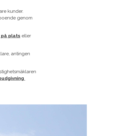
are kunder.
ya boende genom
 på plats
eller
lare, antingen
astighetsmäklaren
budgivning