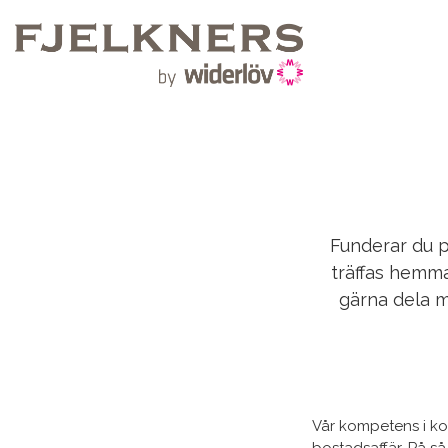
Funderar du på
träffas hemma 
gärna dela m
Vår kompetens i ko
bostadsaffär. På så