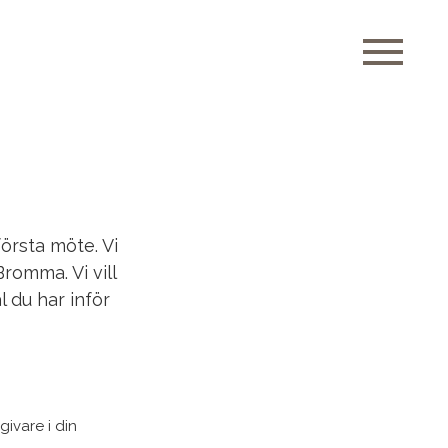
TILL SALU
– VILLOR
– BOSTADSRÄTTER
– SÅLDA
NYPRODUKTION
första möte. Vi
SÄLJA
Bromma. Vi vill
REFERENSER
 du har inför
OMRÅDEN
OM FJELKNERS
KONTAKT
ivare i din