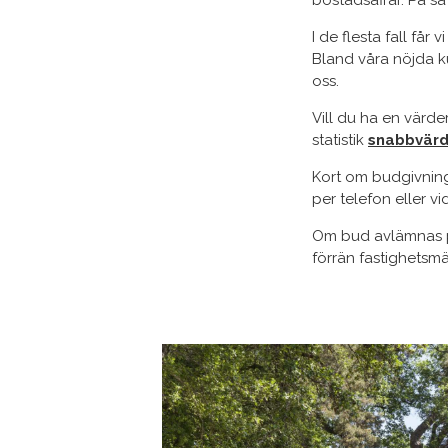
I de flesta fall f
Bland våra nöjda k
oss.
Vill du ha en värd
statistik
snabbvärd
Kort om budgivning.
per telefon eller vi
Om bud avlämnas på 
förrän fastighetsm