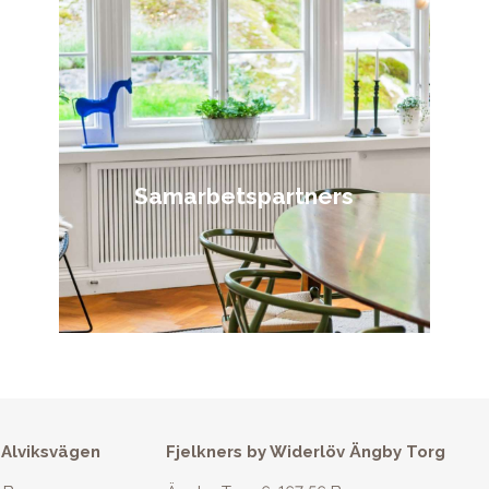
Samarbetspartners
 Alviksvägen
Fjelkners by Widerlöv Ängby Torg