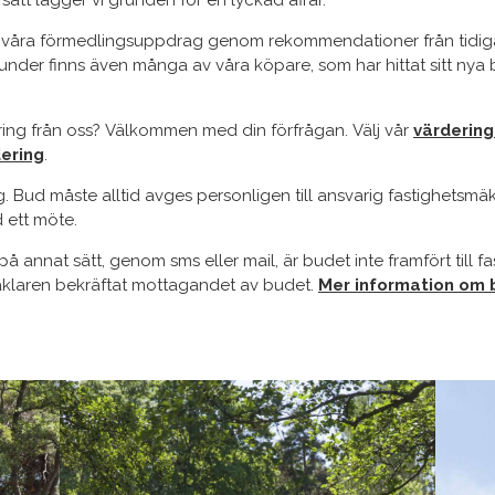
år vi våra förmedlingsuppdrag genom rekommendationer från tidig
under finns även många av våra köpare, som har hittat sitt n
ering från oss? Välkommen med din förfrågan. Välj vår
värdering
ering
.
 Bud måste alltid avges personligen till ansvarig fastighetsmäk
d ett möte.
annat sätt, genom sms eller mail, är budet inte framfört till f
äklaren bekräftat mottagandet av budet.
Mer information om 