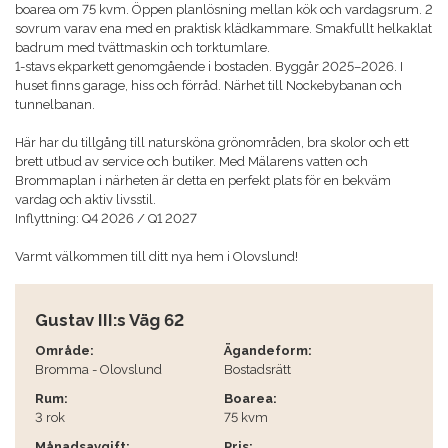
boarea om 75 kvm. Öppen planlösning mellan kök och vardagsrum. 2
sovrum varav ena med en praktisk klädkammare. Smakfullt helkaklat
badrum med tvättmaskin och torktumlare.
1-stavs ekparkett genomgående i bostaden. Byggår 2025–2026. I
huset finns garage, hiss och förråd. Närhet till Nockebybanan och
tunnelbanan.
Här har du tillgång till natursköna grönområden, bra skolor och ett
brett utbud av service och butiker. Med Mälarens vatten och
Brommaplan i närheten är detta en perfekt plats för en bekväm
vardag och aktiv livsstil.
Inflyttning: Q4 2026 / Q1 2027
Varmt välkommen till ditt nya hem i Olovslund!
Gustav III:s Väg 62
Område:
Ägandeform:
Bromma - Olovslund
Bostadsrätt
Rum:
Boarea:
3 rok
75 kvm
Månadsavgift:
Pris: