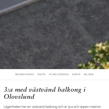
BESKRIVNING
FAKTA
PLANLÖSNING
KARTA
BILDER
3:a med västvänd balkong i
Olovslund
Lägenheten har en västvänd balkong och är ljus och öppen med en