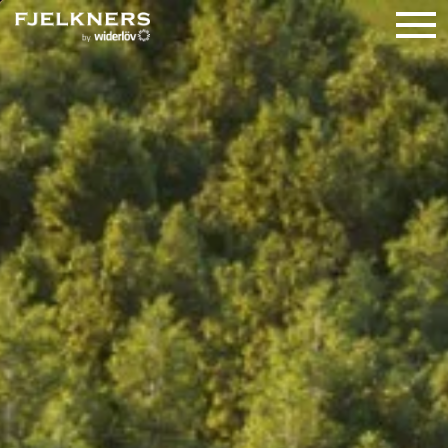
TILL SALU
– VILLOR
– BOSTADSRÄTTER
– SÅLDA
NYPRODUKTION
SÄLJA
REFERENSER
OMRÅDEN
OM FJELKNERS
KONTAKT