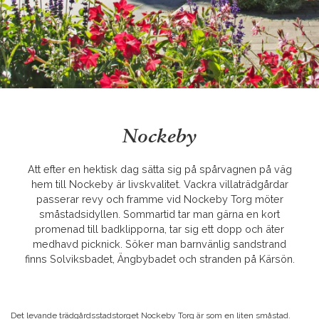
Nockeby
Att efter en hektisk dag sätta sig på spårvagnen på väg
hem till Nockeby är livskvalitet. Vackra villaträdgårdar
passerar revy och framme vid Nockeby Torg möter
småstadsidyllen. Sommartid tar man gärna en kort
promenad till badklipporna, tar sig ett dopp och äter
medhavd picknick. Söker man barnvänlig sandstrand
finns Solviksbadet, Ängbybadet och stranden på Kärsön.
Det levande trädgårdsstadstorget Nockeby Torg är som en liten småstad.