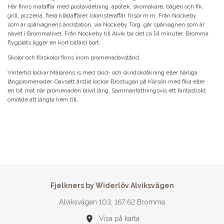
Här finns mataffär med postavdelning, apotek, skomakare, bageri och fik,
grill, pizzeria, flera klädaffärer, blomsteraffär, frisör m.m. Från Nockeby
som är spårvagnens ändstation, via Nockeby Torg, går spårvagnen som är
navet i Brommalivet. Från Nockeby till Alvik tar det ca 14 minuter. Bromma
flygplats ligger en kort bilfärd bort.
Skolor och förskolor finns inom promenadavstånd.
Vintertid lockar Mälarens is med skid- och skridskoåkning eller härliga
långpromenader. Oavsett årstid lockar Brostugan på Kärsön med fika eller
en bit mat när promenaden blivit lång. Sammanfattningsvis ett fantastiskt
område att längta hem till.
Fjelkners by Widerlöv Alviksvägen
Alviksvägen 103, 167 62 Bromma
Visa på karta