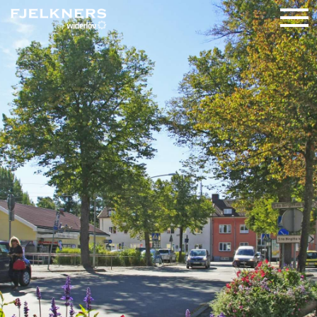
TILL SALU
– VILLOR
– BOSTADSRÄTTER
– SÅLDA
NYPRODUKTION
SÄLJA
REFERENSER
OMRÅDEN
OM FJELKNERS
KONTAKT