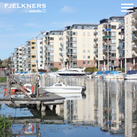
TILL SALU
– VILLOR
– BOSTADSRÄTTER
– SÅLDA
NYPRODUKTION
SÄLJA
REFERENSER
OMRÅDEN
OM FJELKNERS
KONTAKT