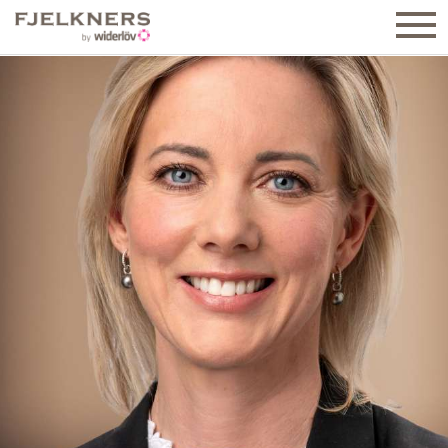
TILL SALU
– VILLOR
– BOSTADSRÄTTER
– SÅLDA
NYPRODUKTION
SÄLJA
REFERENSER
OMRÅDEN
OM FJELKNERS
KONTAKT