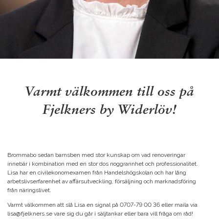
Varmt välkommen till oss på
Fjelkners by Widerlöv!
Brommabo sedan barnsben med stor kunskap om vad renoveringar
innebär i kombination med en stor dos noggrannhet och professionalitet.
Lisa har en civilekonomexamen från Handelshögskolan och har lång
arbetslivserfarenhet av affärsutveckling, försäljning och marknadsföring
från näringslivet.
Varmt välkommen att slå Lisa en signal på 0707-79 00 36
eller maila via
lisa@fjelkners.se vare sig du går i säljtankar eller bara vill fråga om råd!