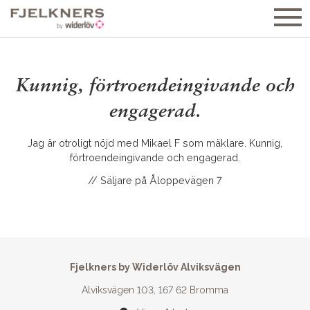
TILL SALU
– VILLOR
Kunnig, förtroendeingivande och
– BOSTADSRÄTTER
engagerad.
– SÅLDA
Jag är otroligt nöjd med Mikael F som mäklare. Kunnig,
NYPRODUKTION
förtroendeingivande och engagerad.
SÄLJA
// Säljare på Åloppevägen 7
REFERENSER
OMRÅDEN
OM FJELKNERS
Fjelkners by Widerlöv Alviksvägen
Alviksvägen 103, 167 62 Bromma
KONTAKT